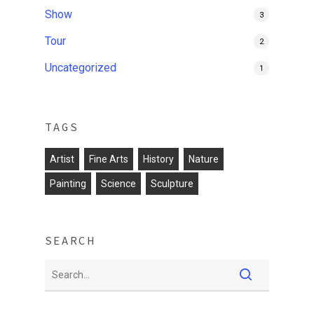
Show
3
Tour
2
Uncategorized
1
TAGS
Artist
Fine Arts
History
Nature
Painting
Science
Sculpture
SEARCH