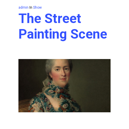
admin
In
Show
The Street
Painting Scene